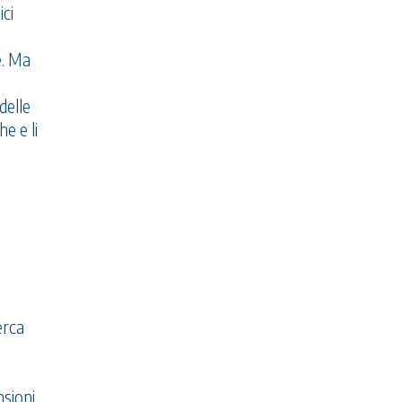
ici
e. Ma
delle
e e li
erca
nsioni