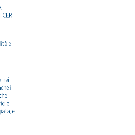
A
al CER
ità e
e nei
che i
 che
icile
iata, e