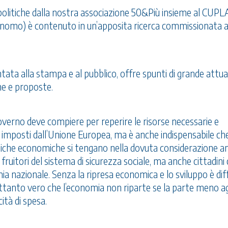
ze politiche dalla nostra associazione 50&Più insieme al CUPL
nomo) è contenuto in un’apposita ricerca commissionata 
ta alla stampa e al pubblico, offre spunti di grande attual
ne e proposte.
il Governo deve compiere per reperire le risorse necessarie e
ia imposti dall’Unione Europea, ma è anche indispensabile ch
itiche economiche si tengano nella dovuta considerazione an
 fruitori del sistema di sicurezza sociale, ma anche cittadini
nazionale. Senza la ripresa economica e lo sviluppo è diff
ettanto vero che l’economia non riparte se la parte meno ag
ità di spesa.