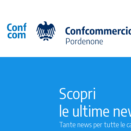
Scopri
le ultime n
Tante news per tutte le c