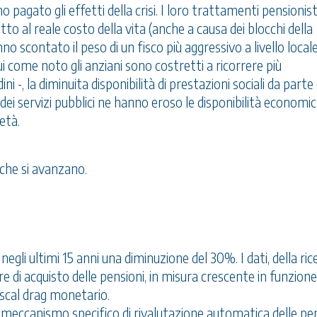
o pagato gli effetti della crisi. I loro trattamenti pensionist
 al reale costo della vita (anche a causa dei blocchi della
no scontato il peso di un fisco più aggressivo a livello local
ui come noto gli anziani sono costretti a ricorrere più
 -, la diminuita disponibilità di prestazioni sociali da parte 
dei servizi pubblici ne hanno eroso le disponibilità economich
età.
che si avanzano.
negli ultimi 15 anni una diminuzione del 30%. I dati, della ric
re di acquisto delle pensioni, in misura crescente in funzione
iscal drag monetario.
un meccanismo specifico di rivalutazione automatica delle pe