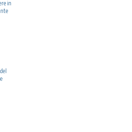
ere in
ante
 del
re