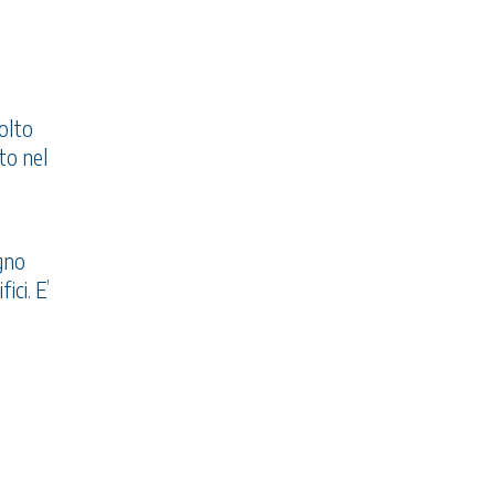
molto
to nel
egno
ici. E’