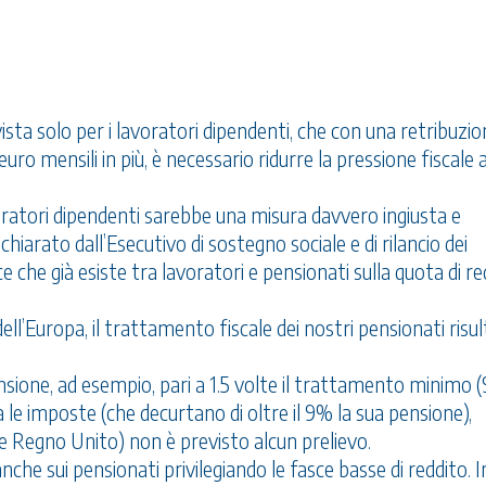
vista solo per i lavoratori dipendenti, che con una retribuzi
ro mensili in più, è necessario ridurre la pressione fiscale
lavoratori dipendenti sarebbe una misura davvero ingiusta e
hiarato dall’Esecutivo di sostegno sociale e di rilancio dei
e che già esiste tra lavoratori e pensionati sulla quota di re
ell’Europa, il trattamento fiscale dei nostri pensionati risul
ensione, ad esempio, pari a 1.5 volte il trattamento minimo 
 le imposte (che decurtano di oltre il 9% la sua pensione),
e Regno Unito) non è previsto alcun prelievo.
nche sui pensionati privilegiando le fasce basse di reddito. I