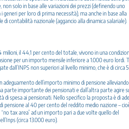
 non solo in base alle variazioni dei prezzi (definendo uno
a i generi per loro di prima necessità), ma anche in base alla
e di contabilità nazionale (aggancio alla dinamica salariale).
,4 milioni, il 44,1 per cento del totale, vivono in una condizion
sione per un importo mensile inferiore a 1.000 euro lordi. 
gate dall’INPS non superiori al livello minimo, che è di circa 
i un adeguamento dell’importo minimo di pensione alleviando
na parte importante dei pensionati e dall’altra parte agire s
tà di spesa ai pensionati. Nello specifico la proposta è di ad
i pensione al 40 per cento del reddito medio nazione – cio
 “no tax area” ad un importo pari a due volte quello del
l’Inps (circa 13.000 euro).