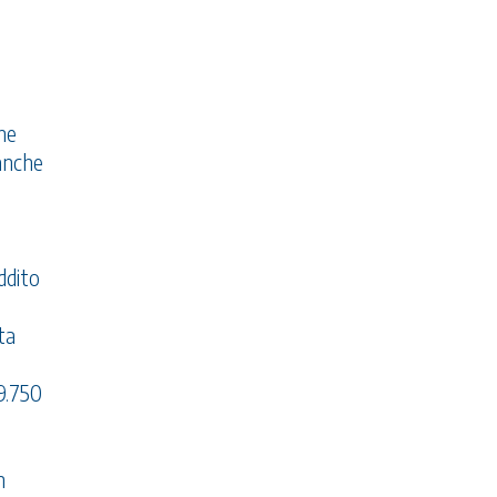
one
 anche
ddito
ta
(9.750
n