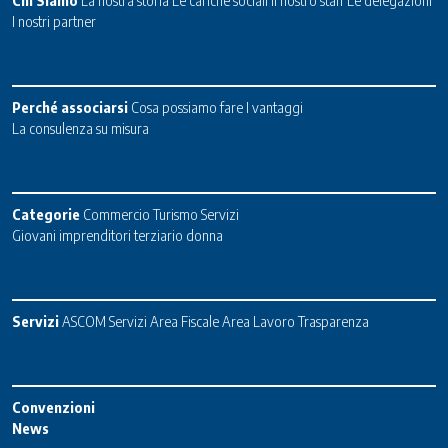
Chi Siamo
La nostra storia
Le cariche sociali
Il nostro staff
Le delegazioni
I nostri partner
Perché associarsi
Cosa possiamo fare
I vantaggi
La consulenza su misura
Categorie
Commercio
Turismo
Servizi
Giovani imprenditori terziario donna
Servizi
ASCOM Servizi
Area Fiscale
Area Lavoro
Trasparenza
Convenzioni
News