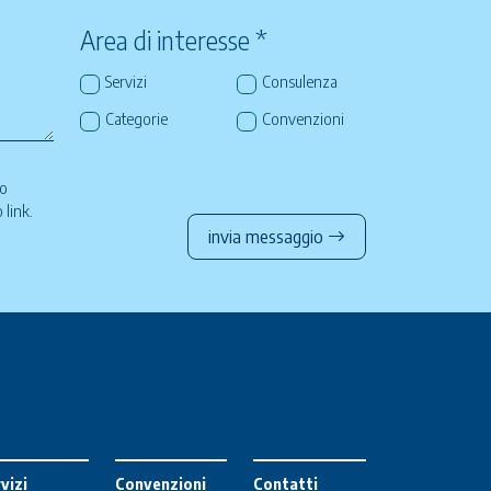
Area di interesse *
Servizi
Consulenza
Categorie
Convenzioni
so
to
link
.
invia messaggio
vizi
Convenzioni
Contatti