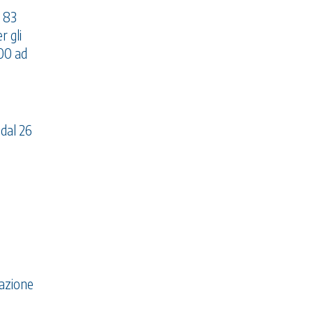
. 83
r gli
000 ad
dal 26
razione