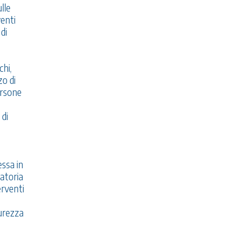
lle
venti
di
chi,
zo di
ersone
 di
essa in
gatoria
erventi
curezza