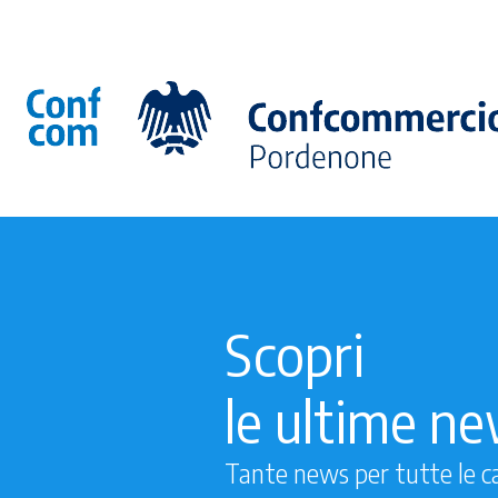
Scopri
le ultime n
Tante news per tutte le c