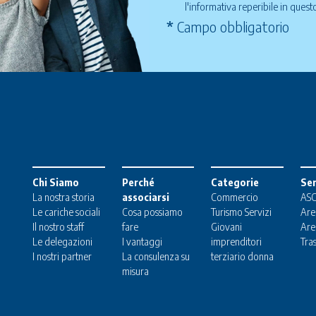
l'informativa reperibile in ques
*
Campo obbligatorio
Chi Siamo
Perché
Categorie
Ser
La nostra storia
associarsi
Commercio
ASC
Le cariche sociali
Cosa possiamo
Turismo
Servizi
Are
Il nostro staff
fare
Giovani
Are
Le delegazioni
I vantaggi
imprenditori
Tra
I nostri partner
La consulenza su
terziario donna
misura