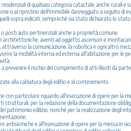
residenziali di qualsiasi categoria catastale, anche rurali e su
ione o al ripristino dell'immobile danneggiato a seguito di e
uelli sopra indicati, sempreché sia stato dichiarato lo stato 
se o posti auto pertinenziali anche a proprietà comune;
ere architettoniche, aventi ad oggetto ascensori e montacari
, attraverso la comunicazione, la robotica e ogni altro mez
vorire la mobilità interna ed esterna all'abitazione per le p
vità;
 a prevenire il rischio del compimento di atti illeciti da parte
izzate alla cablatura degli edifici e al contenimento
che con particolare riguardo all'esecuzione di opere per la m
arti strutturali, per la redazione della documentazione obbli
el patrimonio edilizio, nonché per la realizzazione degli int
umentazione;
sure antisismiche e all'esecuzione di opere per la messa in si
i strutturali degli edifici o complessi di edifici collegati