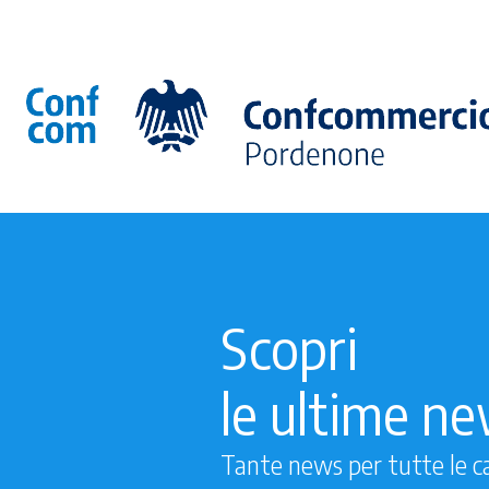
Scopri
le ultime n
Tante news per tutte le c