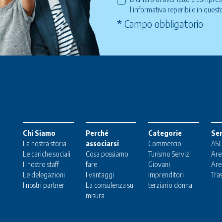
l'informativa reperibile in ques
*
Campo obbligatorio
Chi Siamo
Perché
Categorie
Ser
La nostra storia
associarsi
Commercio
ASC
Le cariche sociali
Cosa possiamo
Turismo
Servizi
Are
Il nostro staff
fare
Giovani
Are
Le delegazioni
I vantaggi
imprenditori
Tra
I nostri partner
La consulenza su
terziario donna
misura