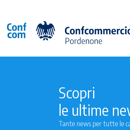
Scopri
le ultime n
Tante news per tutte le c