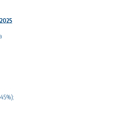
 2025
a
 (45%);
l