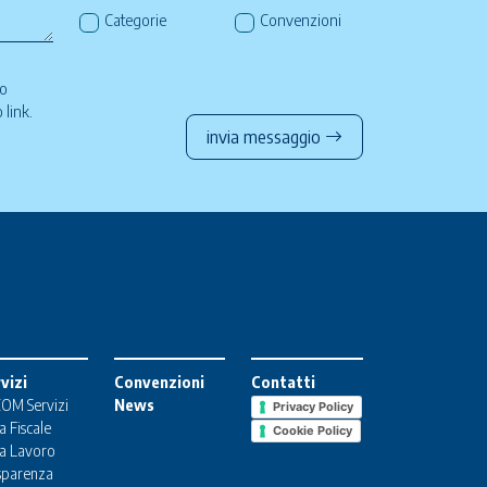
Categorie
Convenzioni
so
to
link
.
invia messaggio
vizi
Convenzioni
Contatti
OM Servizi
News
Privacy Policy
a Fiscale
Cookie Policy
a Lavoro
sparenza