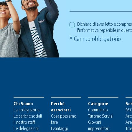
Dichiaro di aver letto e compre
l'informativa reperibile in ques
*
Campo obbligatorio
Chi Siamo
Perché
Categorie
Ser
La nostra storia
associarsi
Commercio
ASC
Le cariche sociali
Cosa possiamo
Turismo
Servizi
Are
Il nostro staff
fare
Giovani
Are
Le delegazioni
I vantaggi
imprenditori
Tra