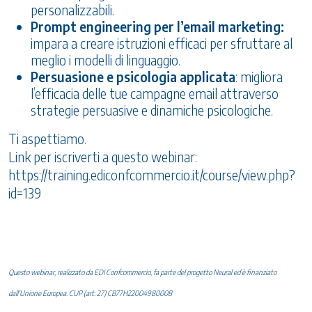
personalizzabili.
Prompt engineering per l’email marketing:
impara a creare istruzioni efficaci per sfruttare al
meglio i modelli di linguaggio.
Persuasione e psicologia applicata
: migliora
l’efficacia delle tue campagne email attraverso
strategie persuasive e dinamiche psicologiche.
Ti aspettiamo.
Link per iscriverti a questo webinar:
https://training.ediconfcommercio.it/course/view.php?
id=139
Questo webinar, realizzato da EDI Confcommercio, fa parte del progetto Neural ed è finanziato
dall'Unione Europea. CUP (art. 27) CB77H22004980008