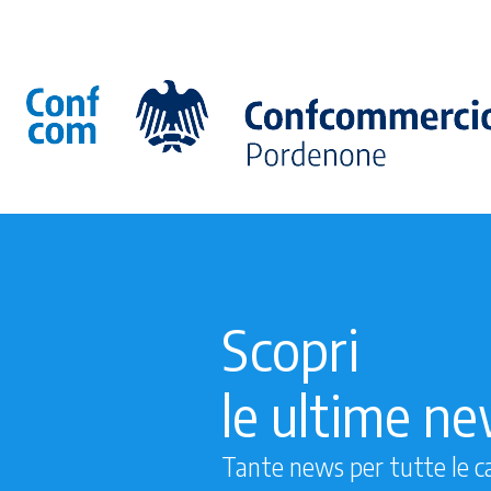
Scopri
le ultime n
Tante news per tutte le c