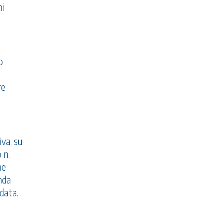
mi
o
re
va, su
 n.
ne
nda
 data.