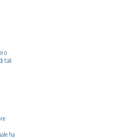
ei o
i tali
bre
uale ha