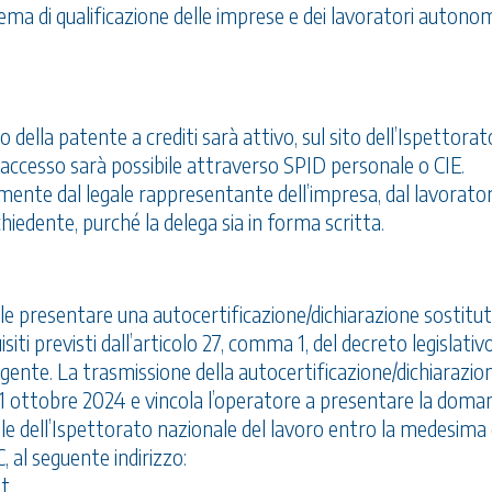
stema di qualificazione delle imprese e dei lavoratori autono
cio della patente a crediti sarà attivo, sul sito dell’Ispettorat
l’accesso sarà possibile attraverso SPID personale o CIE.
nte dal legale rappresentante dell’impresa, dal lavorato
iedente, purché la delega sia in forma scritta.
le presentare una autocertificazione/dichiarazione sostituti
ti previsti dall’articolo 27, comma 1, del decreto legislativo
igente. La trasmissione della autocertificazione/dichiarazio
l 31 ottobre 2024 e vincola l’operatore a presentare la doma
tale dell’Ispettorato nazionale del lavoro entro la medesima
 al seguente indirizzo:
it
.