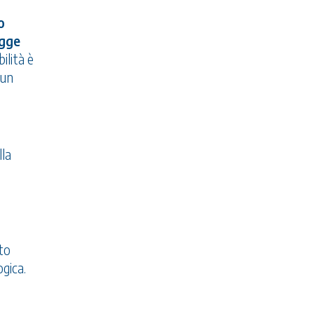
o
egge
ilità è
 un
lla
to
ogica.