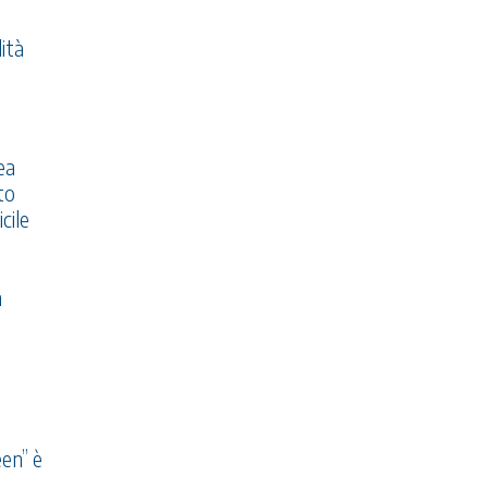
ità
ea
to
cile
n
een” è