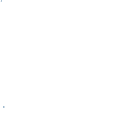
tà
ioni