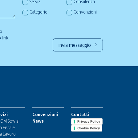
Servizi
Consulenza
Categorie
Convenzioni
so
to
link
.
invia messaggio
vizi
Convenzioni
Contatti
OM Servizi
News
Privacy Policy
a Fiscale
Cookie Policy
a Lavoro