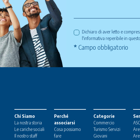
Dichiaro di aver letto e compre
l'informativa reperibile in ques
*
Campo obbligatorio
Chi Siamo
Perché
Categorie
Ser
La nostra storia
associarsi
Commercio
ASC
Le cariche sociali
Cosa possiamo
Turismo
Servizi
Are
Il nostro staff
fare
Giovani
Are