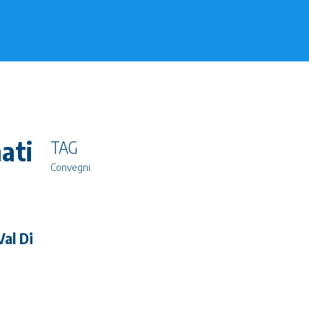
nati
TAG
Convegni
al Di