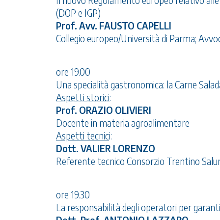
Il nuovo Regolamento europeo relativo alle i
(DOP e IGP)
Prof. Avv. FAUSTO CAPELLI
Collegio europeo/Università di Parma; Avvoc
ore 19.00
Una specialità gastronomica: la Carne Salad
Aspetti storici
:
Prof. ORAZIO OLIVIERI
Docente in materia agroalimentare
Aspetti tecnic
i:
Dott. VALIER LORENZO
Referente tecnico Consorzio Trentino Salu
ore 19.30
La responsabilità degli operatori per garanti