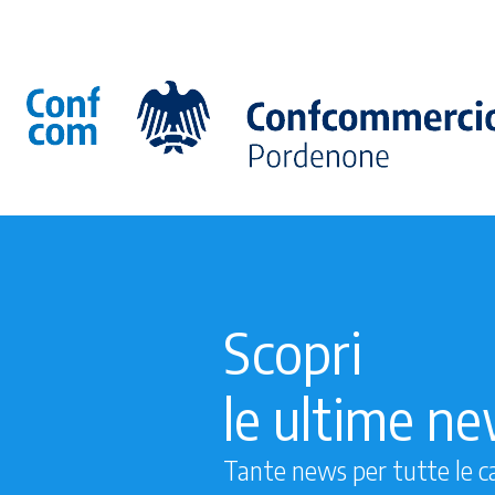
Scopri
le ultime n
Tante news per tutte le c