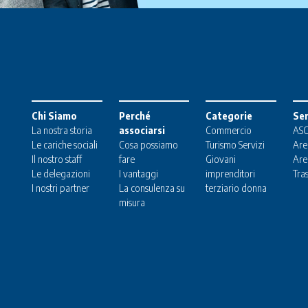
Chi Siamo
Perché
Categorie
Ser
La nostra storia
associarsi
Commercio
ASC
Le cariche sociali
Cosa possiamo
Turismo
Servizi
Are
Il nostro staff
fare
Giovani
Are
Le delegazioni
I vantaggi
imprenditori
Tra
I nostri partner
La consulenza su
terziario donna
misura