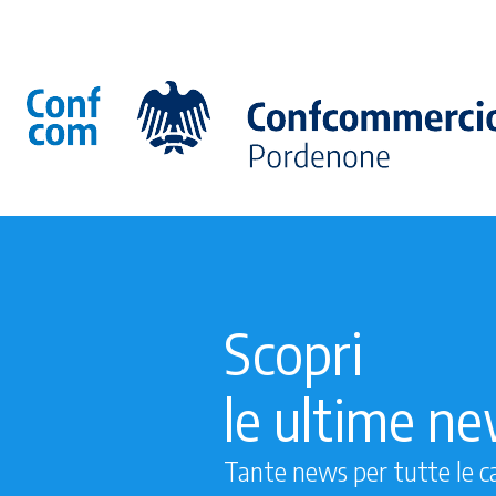
Scopri
le ultime n
Tante news per tutte le c