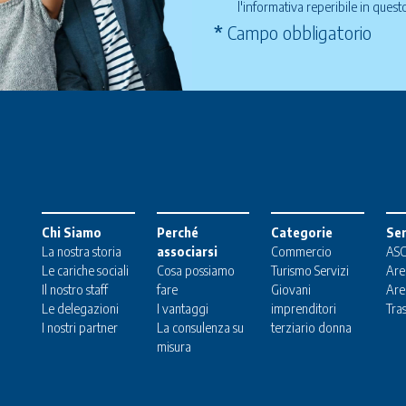
l'informativa reperibile in ques
*
Campo obbligatorio
Chi Siamo
Perché
Categorie
Ser
La nostra storia
associarsi
Commercio
ASC
Le cariche sociali
Cosa possiamo
Turismo
Servizi
Are
Il nostro staff
fare
Giovani
Are
Le delegazioni
I vantaggi
imprenditori
Tra
I nostri partner
La consulenza su
terziario donna
misura