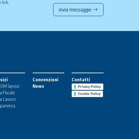
to
link
.
invia messaggio
vizi
Convenzioni
Contatti
OM Servizi
News
Privacy Policy
a Fiscale
Cookie Policy
a Lavoro
sparenza