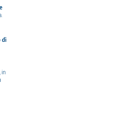
e
a.
 di
, in
u