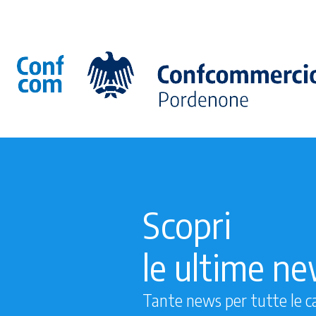
Scopri
le ultime n
Tante news per tutte le c