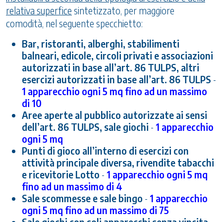
relativa superfice
sintetizzato, per maggiore
comodità, nel seguente specchietto:
Bar, ristoranti, alberghi, stabilimenti
balneari, edicole, circoli privati e associazioni
autorizzati in base all’art. 86 TULPS, altri
esercizi autorizzati in base all’art. 86 TULPS
-
1 apparecchio ogni 5 mq fino ad un massimo
di 10
Aree aperte al pubblico autorizzate ai sensi
dell’art. 86 TULPS, sale giochi
-
1 apparecchio
ogni 5 mq
Punti di gioco all’interno di esercizi con
attività principale diversa, rivendite tabacchi
e ricevitorie Lotto
-
1 apparecchio ogni 5 mq
fino ad un massimo di 4
Sale scommesse e sale bingo
-
1 apparecchio
ogni 5 mq fino ad un massimo di 75