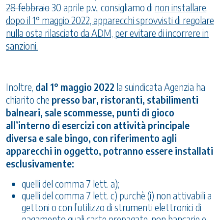
28 febbraio
30 aprile p.v., consigliamo di
non installare,
dopo il 1° maggio 2022, apparecchi sprovvisti di regolare
nulla osta rilasciato da ADM, per evitare di incorrere in
sanzioni.
Inoltre,
dal 1° maggio 2022
la suindicata Agenzia ha
chiarito che
presso bar, ristoranti, stabilimenti
balneari, sale scommesse, punti di gioco
all’interno di esercizi con attività principale
diversa e sale bingo, con riferimento agli
apparecchi in oggetto, potranno essere installati
esclusivamente:
quelli del comma 7 lett. a);
quelli del comma 7 lett. c) purchè (i) non attivabili a
gettoni o con l’utilizzo di strumenti elettronici di
pagamento quali carte prepagate, non bancarie e