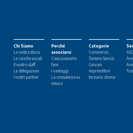
Chi Siamo
Perché
Categorie
Ser
La nostra storia
associarsi
Commercio
ASC
Le cariche sociali
Cosa possiamo
Turismo
Servizi
Are
Il nostro staff
fare
Giovani
Are
Le delegazioni
I vantaggi
imprenditori
Tra
I nostri partner
La consulenza su
terziario donna
misura