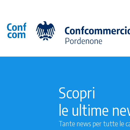
Scopri
le ultime n
Tante news per tutte le c