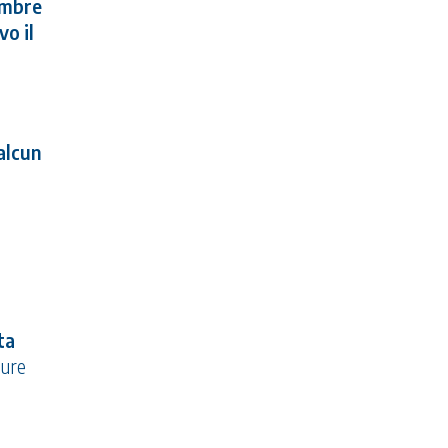
embre
vo il
alcun
ta
ture