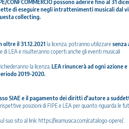
FIPE/CONFCOMMERCIO possono aderire fino al 31 dic
tte di eseguire negli intrattenimenti musicali dal vi
uesta collecting.
 oltre il 31.12.2021
la licenza, potranno utilizzare
senza 
le di LEA e risulteranno coperti anche gli eventi musicali
richiederanno la licenza,
LEA rinuncerà ad ogni azione e
periodo 2019-2020.
sso SIAE e il pagamento dei diritti d'autore a suddet
e rispettive posizioni di FIPE e LEA per quanto riguarda le fu
l suo sito al link:
https://leamusica.com/catalogo-opere/.
.