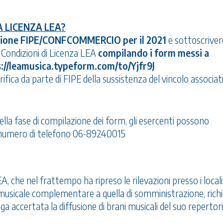
 LICENZA LEA?
rizione FIPE/CONFCOMMERCIO per il 2021
e sottoscriver
e Condizioni di Licenza LEA
compilando i form messi a
://leamusica.typeform.com/to/Yjfr9J
erifica da parte di FIPE della sussistenza del vincolo associat
lla fase di compilazione dei form, gli esercenti possono
l numero di telefono 06-89240015
A, che nel frattempo ha ripreso le rilevazioni presso i local
 musicale complementare a quella di somministrazione, rich
ga accertata la diffusione di brani musicali del suo repertori