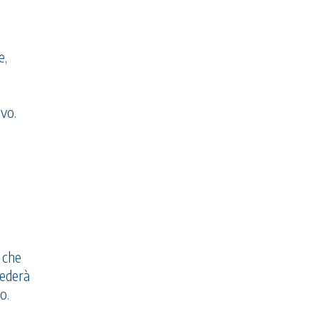
e,
ivo.
i che
iederà
o.