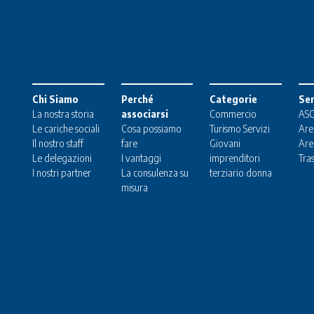
Chi Siamo
Perché
Categorie
Ser
La nostra storia
associarsi
Commercio
ASC
Le cariche sociali
Cosa possiamo
Turismo
Servizi
Are
Il nostro staff
fare
Giovani
Are
Le delegazioni
I vantaggi
imprenditori
Tra
I nostri partner
La consulenza su
terziario donna
misura