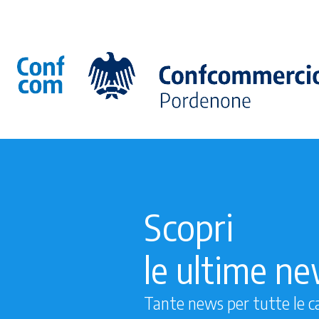
Scopri
le ultime n
Tante news per tutte le c