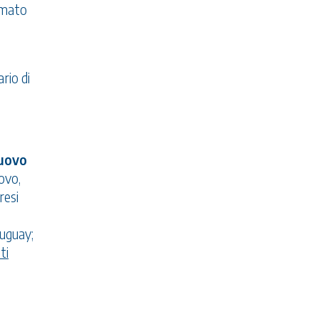
rmato
rio di
uovo
sovo,
resi
ruguay;
ti