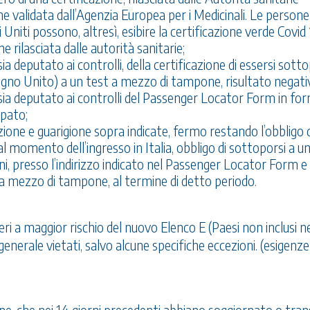
e validata dall’Agenzia Europea per i Medicinali. Le persone
niti possono, altresì, esibire la certificazione verde Covid 
e rilasciata dalle autorità sanitarie;
a deputato ai controlli, della certificazione di essersi sotto
Regno Unito) a un test a mezzo di tampone, risultato negati
sia deputato ai controlli del Passenger Locator Form in fo
mpato;
azione e guarigione sopra indicate, fermo restando l’obbligo d
 momento dell’ingresso in Italia, obbligo di sottoporsi a u
rni, presso l’indirizzo indicato nel Passenger Locator Form e
, a mezzo di tampone, al termine di detto periodo.
eri a maggior rischio del nuovo Elenco E (Paesi non inclusi ne
generale vietati, salvo alcune specifiche eccezioni. (esigenze