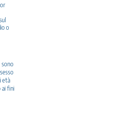
tor
sul
io o
n sono
ssesso
i età
ai fini