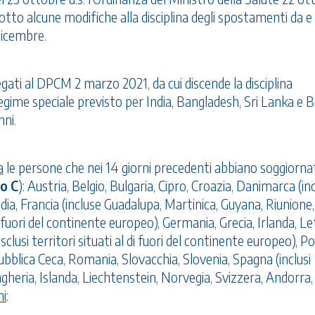
dotto alcune modifiche alla disciplina degli spostamenti da e
Dicembre.
legati al DPCM 2 marzo 2021, da cui discende la disciplina
il regime speciale previsto per India, Bangladesh, Sri Lanka e B
nni.
a
le persone che nei 14 giorni precedenti abbiano soggiorna
o C
): Austria, Belgio, Bulgaria, Cipro, Croazia, Danimarca (in
ndia, Francia (incluse Guadalupa, Martinica, Guyana, Riunione,
di fuori del continente europeo), Germania, Grecia, Irlanda, Le
lusi territori situati al di fuori del continente europeo), Po
bblica Ceca, Romania, Slovacchia, Slovenia, Spagna (inclusi
ngheria, Islanda, Liechtenstein, Norvegia, Svizzera, Andorra,
ni
: