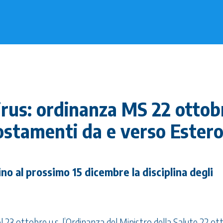
rus: ordinanza MS 22 ottob
ostamenti da e verso Ester
no al prossimo 15 dicembre la disciplina degli
l 23 ottobre u.s. l’Ordinanza del Ministro della Salute 22 ot