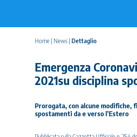
Home
|
News
|
Dettaglio
Emergenza Coronavi
2021su disciplina sp
Prorogata, con alcune modifiche, fi
spostamenti da e verso l’Estero
Pubblicata sulla Gazzetta Ufficiale n. 254 de