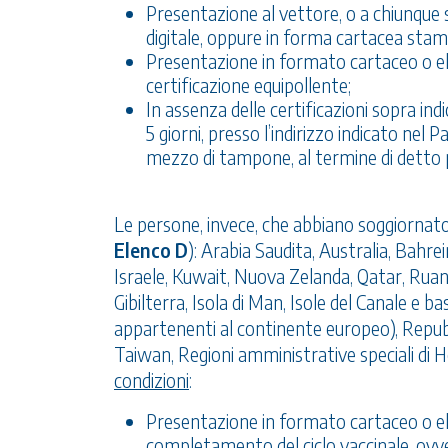
Presentazione al vettore, o a chiunque 
digitale, oppure in forma cartacea sta
Presentazione in formato cartaceo o elet
certificazione equipollente;
In assenza delle certificazioni sopra ind
5 giorni, presso l’indirizzo indicato ne
mezzo di tampone, al termine di detto 
Le persone, invece, che abbiano soggiornato 
Elenco D
): Arabia Saudita, Australia, Bahre
Israele, Kuwait, Nuova Zelanda, Qatar, Rua
Gibilterra, Isola di Man, Isole del Canale e bas
appartenenti al continente europeo), Repubb
Taiwan, Regioni amministrative speciali di
condizioni
:
Presentazione in formato cartaceo o ele
completamento del ciclo vaccinale, ovvero