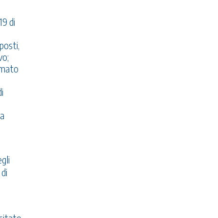
19 di
posti,
vo;
rmato
i
n
 a
gli
 di