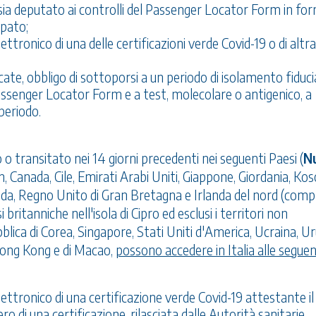
sia deputato ai controlli del Passenger Locator Form in fo
mpato;
tronico di una delle certificazioni verde Covid-19 o di altra
icate, obbligo di sottoporsi a un periodo di isolamento fiducia
l Passenger Locator Form e a test, molecolare o antigenico, a
periodo.
o transitato nei 14 giorni precedenti nei seguenti Paesi (
N
in, Canada, Cile, Emirati Arabi Uniti, Giappone, Giordania, Ko
nda, Regno Unito di Gran Bretagna e Irlanda del nord (comp
i britanniche nell'isola di Cipro ed esclusi i territori non
lica di Corea, Singapore, Stati Uniti d'America, Ucraina, U
 Hong Kong e di Macao,
possono accedere in Italia alle seguen
ttronico di una certificazione verde Covid-19 attestante il
 di una certificazione, rilasciata dalle Autorità sanitarie