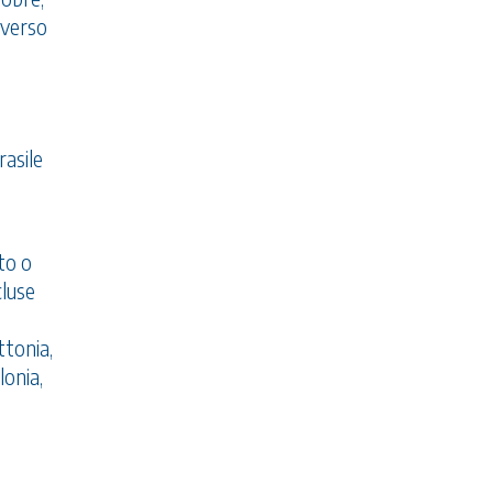
 verso
rasile
to o
cluse
ttonia,
lonia,