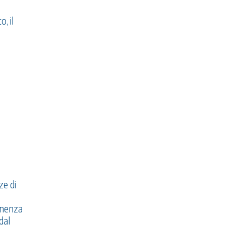
, il
ze di
anenza
dal