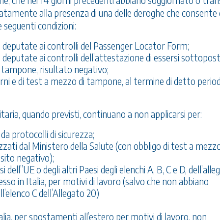
sone, che nei 14 giorni precedenti abbiano soggiornato o tran
inatamente alla presenza di una delle deroghe che consente 
e seguenti condizioni:
 deputate ai controlli del Passenger Locator Form;
deputate ai controlli dell’attestazione di essersi sottoposti
i tampone, risultato negativo;
orni e di test a mezzo di tampone, al termine di detto perio
itaria, quando previsti, continuano a non applicarsi per:
 da protocolli di sicurezza;
orizzati dal Ministero della Salute (con obbligo di test a mezzo
sito negativo);
si dell’’UE o degli altri Paesi degli elenchi A, B, C e D, dell’all
o in Italia, per motivi di lavoro (salvo che non abbiano
l’elenco C dell’Allegato 20)
alia, per spostamenti all’estero per motivi di lavoro, non