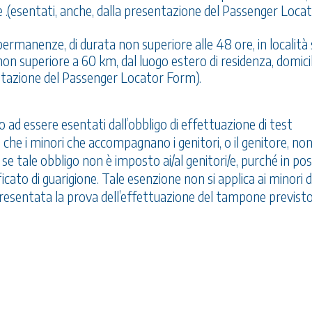
ne .(esentati, anche, dalla presentazione del Passenger Loca
permanenze, di durata non superiore alle 48 ore, in località 
non superiore a 60 km, dal luogo estero di residenza, domicil
entazione del Passenger Locator Form).
o ad essere esentati dall’obbligo di effettuazione di test
, che i minori che accompagnano i genitori, o il genitore, no
, se tale obbligo non è imposto ai/al genitori/e, purché in po
ficato di guarigione. Tale esenzione non si applica ai minori d
a presentata la prova dell’effettuazione del tampone previsto 