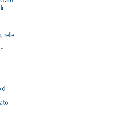
sitato
di
, nelle
do.
 di
egato