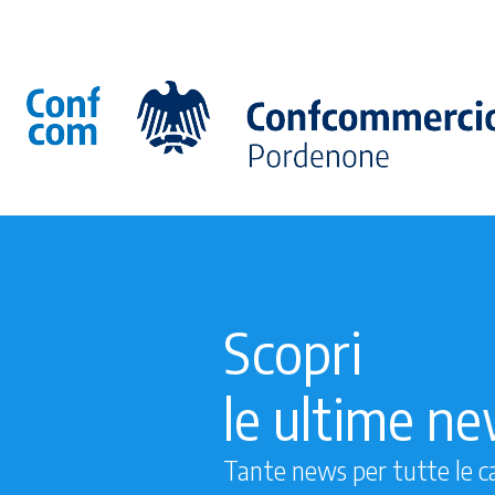
Scopri
le ultime n
Tante news per tutte le c