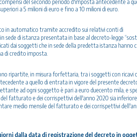
o compensi del secondo periodo d'imposta antecedente a que
eriori a 5 milioni di euro e fino a 10 milioni di euro.
 in automatico tramite accredito sui relativi conti di
 in sede di istanza presentata in base al decreto-legge “sost
ti dai soggetti che in sede della predetta istanza hanno 
a di credito imposta.
no ripartite, in misura forfettaria, tra i soggetti con ricavi 
ecedente a quello di entrata in vigore del presente decret
 spettante ad ogni soggetto è pari a euro duecento mila, e sp
l fatturato e dei corrispettivi dell'anno 2020 sia inferiore
are medio mensile del fatturato e dei corrispettivi dell'a
giorni dalla data di registrazione del decreto in ogge