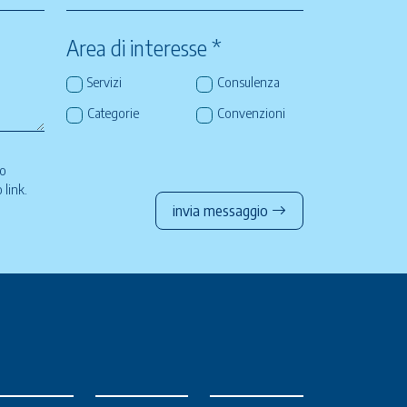
Area di interesse *
Servizi
Consulenza
Categorie
Convenzioni
so
to
link
.
invia messaggio