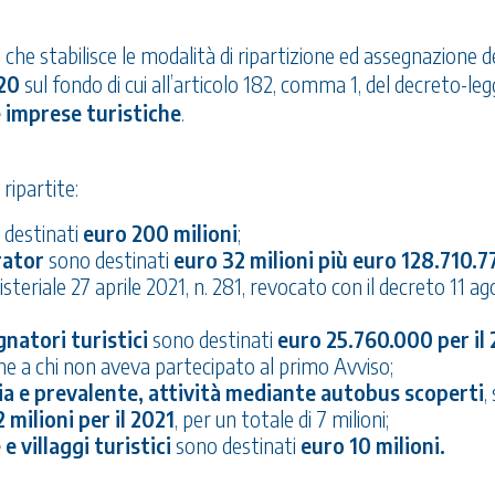
 che stabilisce le modalità di ripartizione ed assegnazione d
020
sul fondo di cui all’articolo 182, comma 1, del decreto-leg
e imprese turistiche
.
ripartite:
destinati
euro 200 milioni
;
rator
sono destinati
euro 32 milioni più euro 128.710.7
steriale 27 aprile 2021, n. 281, revocato con il decreto 11 a
natori turistici
sono destinati
euro 25.760.000 per il
e a chi non aveva partecipato al primo Avviso;
ria e prevalente, attività mediante autobus scoperti
,
2 milioni per il 2021
, per un totale di 7 milioni;
 villaggi turistici
sono destinati
euro 10 milioni.