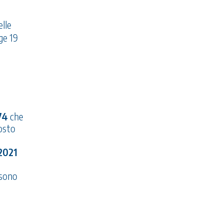
elle
ge 19
74
che
gosto
 2021
 sono