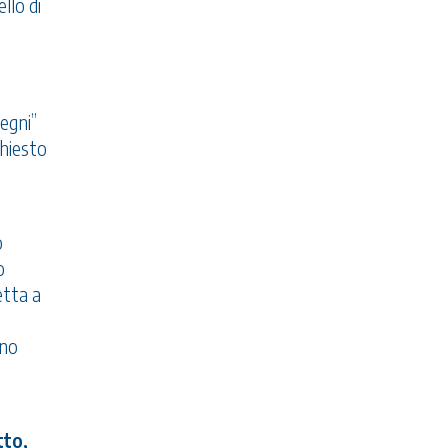
llo di
egni”
chiesto
o
o
etta a
nno
tto,