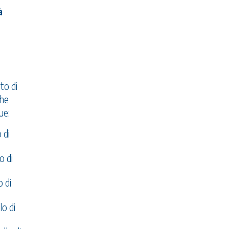
à
to di
che
ue:
 di
o di
 di
o di