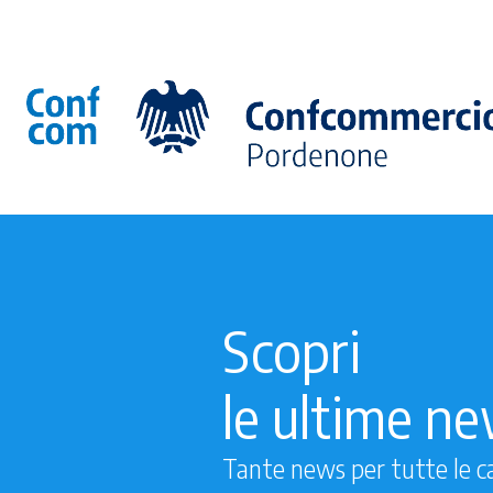
Scopri
le ultime n
Tante news per tutte le c