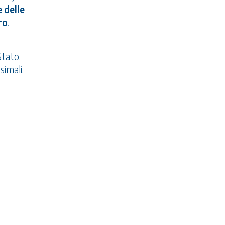
 delle
ro
.
Stato,
simali.