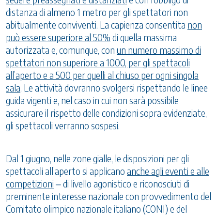
distanza di almeno 1 metro per gli spettatori non
abitualmente conviventi. La capienza consentita
non
può essere superiore al 50%
di quella massima
autorizzata e, comunque, con
un numero massimo di
spettatori non superiore a 1000, per gli spettacoli
all’aperto e a 500 per quelli al chiuso per ogni singola
sala
. Le attività dovranno svolgersi rispettando le linee
guida vigenti e, nel caso in cui non sarà possibile
assicurare il rispetto delle condizioni sopra evidenziate,
gli spettacoli verranno sospesi.
Dal 1 giugno, nelle zone gialle
, le disposizioni per gli
spettacoli all’aperto si applicano
anche agli eventi e alle
competizioni
‒ di livello agonistico e riconosciuti di
preminente interesse nazionale con provvedimento del
Comitato olimpico nazionale italiano (CONI) e del