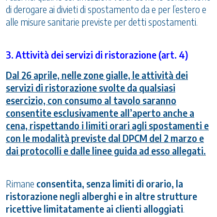
di derogare ai divieti di spostamento da e per l’estero e
alle misure sanitarie previste per detti spostamenti.
3. Attività dei servizi di ristorazione (art. 4)
Dal 26 aprile, nelle zone gialle, le attività dei
servizi di ristorazione svolte da qualsiasi
esercizio, con consumo al tavolo saranno
consentite esclusivamente all’aperto anche a
cena, rispettando i limiti orari agli spostamenti e
con le modalità previste dal DPCM del 2 marzo e
dai protocolli e dalle linee guida ad esso allegati.
Rimane
consentita, senza limiti di orario, la
ristorazione negli alberghi e in altre strutture
ricettive limitatamente ai clienti alloggiati
.