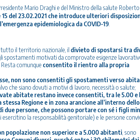
Presidente Mario Draghi e del Ministro della salute Roberto
15 del 23.02.2021 che introduce ulteriori disposizion
ll’emergenza epidemiologica da COVID-19
.
 tutto il territorio nazionale, il
divieto di spostarsi tra d
i gli spostamenti motivati da comprovate esigenze lavorativ
ute. Resta comunque
consentito il rientro alla propria
osse, non sono consentiti gli spostamenti verso abita
lvo che siano dovuti a motivi di lavoro, necessità o salute;
ate abitate restano invece consentiti, tra le 5.00 e 
la stessa Regione e in zona arancione all’interno dello
i due persone, che possono portare con sé i figli min
ali esercitino la responsabilità genitoriale) e le persone convi
on popolazione non superiore a 5.000 abitanti
, sono
rso Comuni diversi, purché entro i 30 chilometri dai