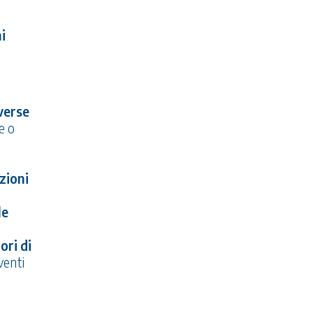
i
iverse
e o
zioni
le
ori di
venti