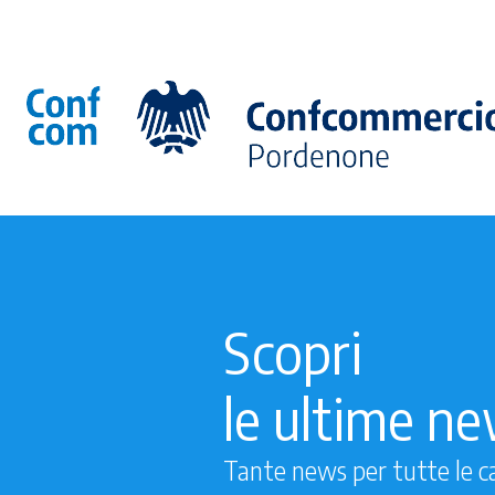
Scopri
le ultime n
Tante news per tutte le c