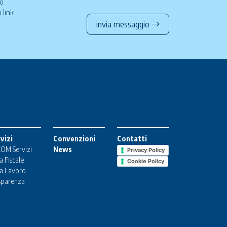
so
to
link
.
invia messaggio
vizi
Convenzioni
Contatti
OM Servizi
News
Privacy Policy
a Fiscale
Cookie Policy
a Lavoro
sparenza