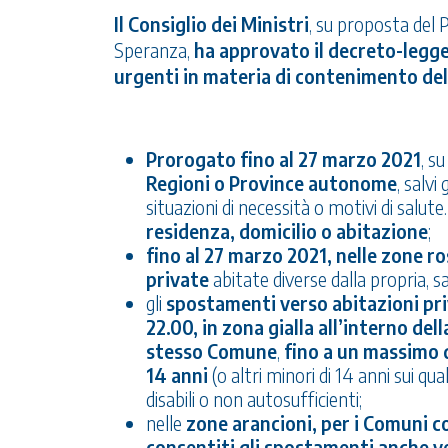
Il Consiglio dei Ministri
, su proposta del 
Speranza,
ha approvato il decreto-legge 
urgenti in materia di contenimento de
Prorogato fino al 27 marzo 2021
, su
Regioni o Province autonome
, salv
situazioni di necessità o motivi di sal
residenza, domicilio o abitazione
;
fino al 27 marzo 2021, nelle zone r
private
abitate diverse dalla propria, sa
gli
spostamenti verso abitazioni priv
22.00, in zona gialla all’interno del
stesso Comune
,
fino a un massimo d
14 anni
(o altri minori di 14 anni sui qu
disabili o non autosufficienti;
nelle
zone arancioni, per i Comuni c
consentiti gli spostamenti anche ve