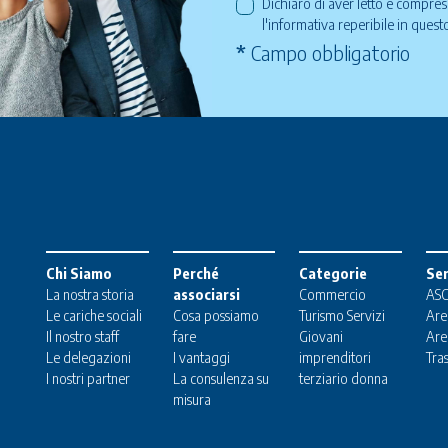
Dichiaro di aver letto e compre
l'informativa reperibile in ques
*
Campo obbligatorio
Chi Siamo
Perché
Categorie
Ser
La nostra storia
associarsi
Commercio
ASC
Le cariche sociali
Cosa possiamo
Turismo
Servizi
Are
Il nostro staff
fare
Giovani
Are
Le delegazioni
I vantaggi
imprenditori
Tra
I nostri partner
La consulenza su
terziario donna
misura