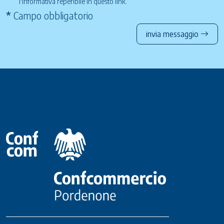
l'informativa reperibile in questo
link
.
*
Campo obbligatorio
invia messaggio