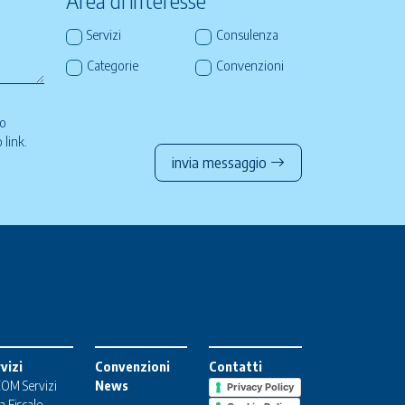
Area di interesse *
Servizi
Consulenza
Categorie
Convenzioni
so
to
link
.
invia messaggio
vizi
Convenzioni
Contatti
OM Servizi
News
Privacy Policy
a Fiscale