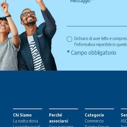
Dichiaro di aver letto e compre
l'informativa reperibile in ques
*
Campo obbligatorio
Chi Siamo
Perché
Categorie
Ser
La nostra storia
associarsi
Commercio
ASC
Le cariche sociali
Cosa possiamo
Turismo
Servizi
Are