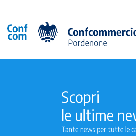
Scopri
le ultime n
Tante news per tutte le c