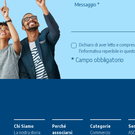
Dichiaro di aver letto e compre
l'informativa reperibile in ques
*
Campo obbligatorio
Chi Siamo
Perché
Categorie
Ser
La nostra storia
associarsi
Commercio
ASC