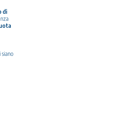
 di
enza
quota
i siano