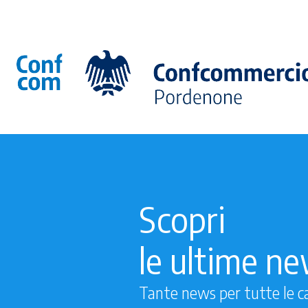
Scopri
le ultime n
Tante news per tutte le c