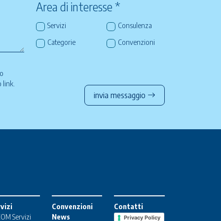
Area di interesse *
Servizi
Consulenza
Categorie
Convenzioni
so
to
link
.
invia messaggio
vizi
Convenzioni
Contatti
OM Servizi
News
Privacy Policy