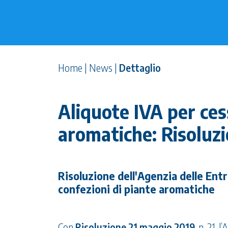
Home
|
News
|
Dettaglio
Aliquote IVA per cess
aromatiche: Risoluz
Risoluzione dell'Agenzia delle Entr
confezioni di piante aromatiche
Con
Risoluzione 21 maggio 2019
, n. 21, 