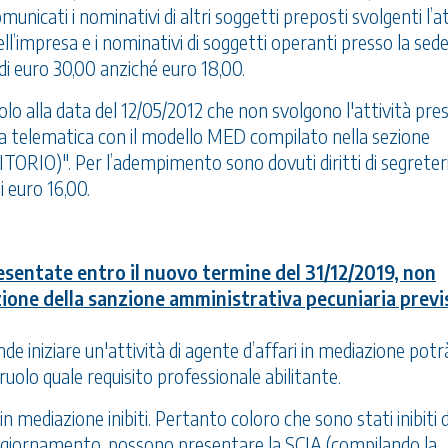
icati i nominativi di altri soggetti preposti svolgenti l’at
ell’impresa e i nominativi di soggetti operanti presso la sede
no di euro 30,00 anziché euro 18,00.
uolo alla data del 12/05/2012 che non svolgono l'attività pre
a telematica con il modello MED compilato nella sezione
O)". Per l’adempimento sono dovuti diritti di segreter
i euro 16,00.
sentate entro il nuovo termine del 31/12/2019, non
ione della sanzione amministrativa pecuniaria previ
ende iniziare un'attività di agente d’affari in mediazione potr
ruolo quale requisito professionale abilitante.
in mediazione inibiti. Pertanto coloro che sono stati inibiti 
aggiornamento, possono presentare la SCIA (compilando la