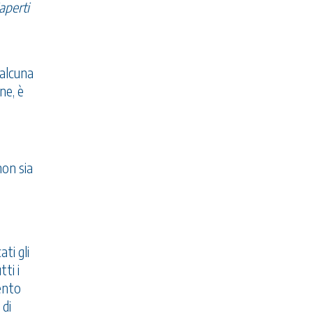
aperti
 alcuna
ne, è
non sia
ti gli
ti i
mento
 di