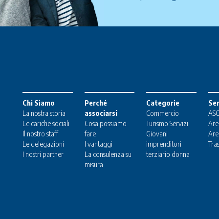
Chi Siamo
Perché
Categorie
Ser
La nostra storia
associarsi
Commercio
ASC
Le cariche sociali
Cosa possiamo
Turismo
Servizi
Are
Il nostro staff
fare
Giovani
Are
Le delegazioni
I vantaggi
imprenditori
Tra
I nostri partner
La consulenza su
terziario donna
misura