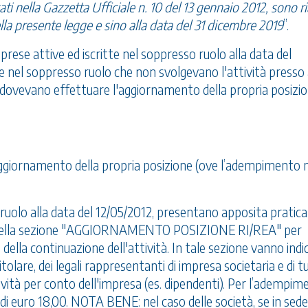
i nella Gazzetta Ufficiale n. 10 del 13 gennaio 2012, sono ri
ella presente legge e sino alla data del 31 dicembre 2019
”.
mprese attive ed iscritte nel soppresso ruolo alla data del
te nel soppresso ruolo che non svolgevano l'attività presso
 dovevano effettuare l'aggiornamento della propria posizio
l’aggiornamento della propria posizione (ove l’adempimento 
o ruolo alla data del 12/05/2012, presentano apposita pratica
o nella sezione "AGGIORNAMENTO POSIZIONE RI/REA" per
 della continuazione dell'attività. In tale sezione vanno indica
tolare, dei legali rappresentanti di impresa societaria e di tut
tività per conto dell'impresa (es. dipendenti). Per l’adempi
 di euro 18,00. NOTA BENE: nel caso delle società, se in sede