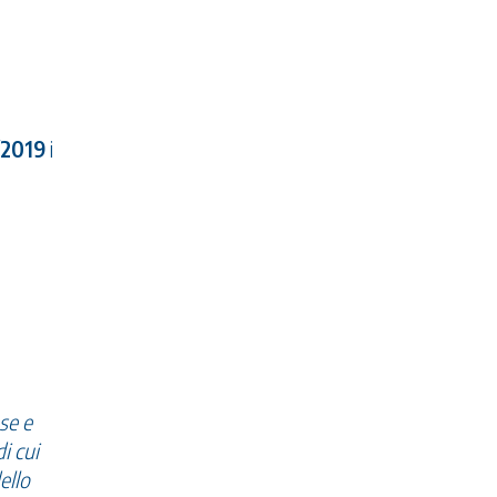
/2019
i
se e
i cui
ello