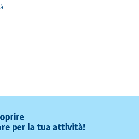
à.
coprire
re per la tua attività!