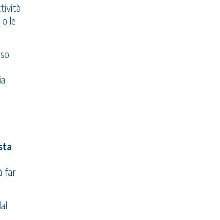
tività
 o le
sso
ia
sta
à far
dal