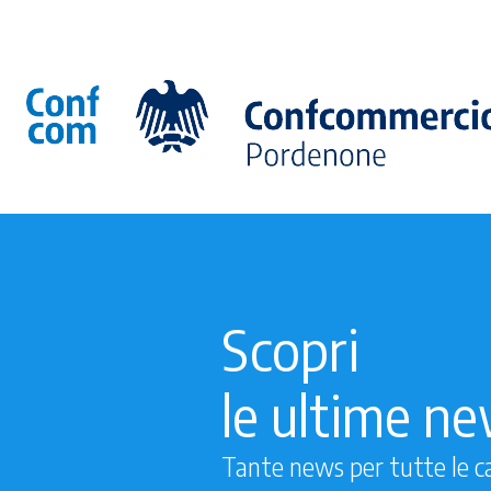
Scopri
le ultime n
Tante news per tutte le c