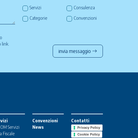
Servizi
Consulenza
Categorie
Convenzioni
so
to
link
.
invia messaggio
vizi
Convenzioni
Contatti
OM Servizi
News
Privacy Policy
a Fiscale
Cookie Policy