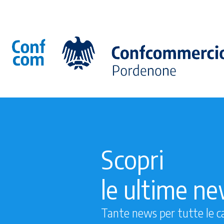
Scopri
le ultime n
Tante news per tutte le c