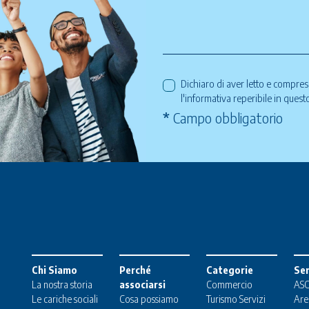
Dichiaro di aver letto e compre
l'informativa reperibile in ques
*
Campo obbligatorio
Chi Siamo
Perché
Categorie
Ser
La nostra storia
associarsi
Commercio
ASC
Le cariche sociali
Cosa possiamo
Turismo
Servizi
Are