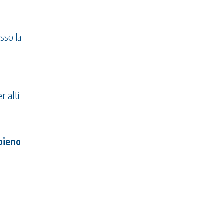
sso la
r alti
pieno