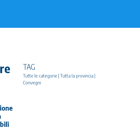
re
TAG
Tutte le categorie | Tutta la provincia |
Convegni
zione
a
bili