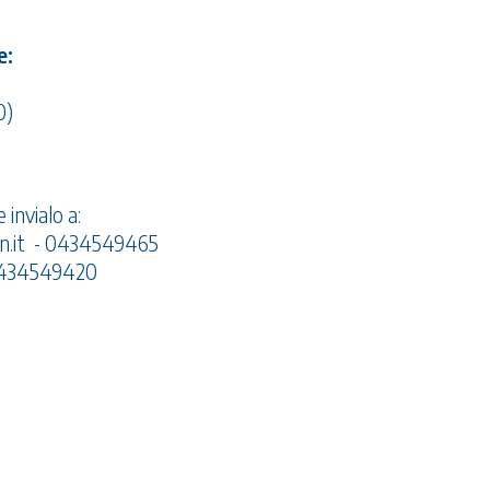
e:
0)
 invialo a:
.it
- 0434549465
434549420