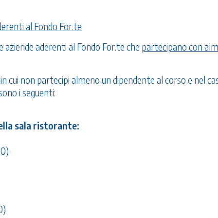
derenti al Fondo For.te
lle aziende aderenti al Fondo For.te che
partecipano con al
 in cui non partecipi almeno un dipendente al corso e nel cas
sono i seguenti:
lla sala ristorante:
00)
0)