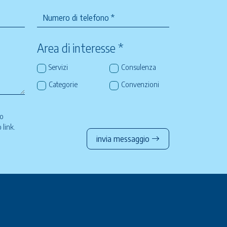
Area di interesse *
Servizi
Consulenza
Categorie
Convenzioni
so
to
link
.
invia messaggio