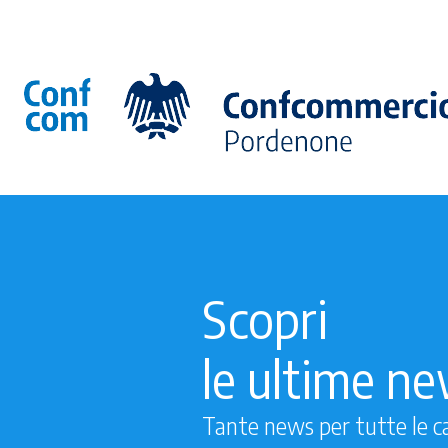
Scopri
le ultime n
Tante news per tutte le c