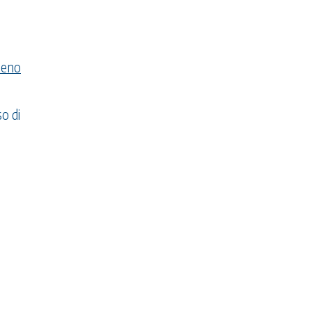
meno
o di