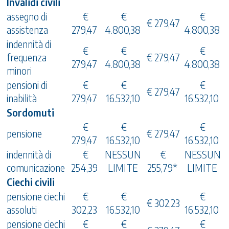
Invalidi civili
assegno di
€
€
€
€ 279,47
assistenza
279,47
4.800,38
4.800,38
indennità di
€
€
€
frequenza
€ 279,47
279,47
4.800,38
4.800,38
minori
pensioni di
€
€
€
€ 279,47
inabilità
279,47
16.532,10
16.532,10
Sordomuti
€
€
€
pensione
€ 279,47
279,47
16.532,10
16.532,10
indennità di
€
NESSUN
€
NESSUN
comunicazione
254,39
LIMITE
255,79*
LIMITE
Ciechi civili
pensione ciechi
€
€
€
€ 302,23
assoluti
302,23
16.532,10
16.532,10
pensione ciechi
€
€
€