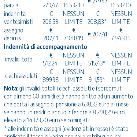
€ 279,47
parziali
279,47
16.532,10
16.532,10
indennità
€
NESSUN
€
NESSUN
ventesimisti
206,59
LIMITE
208,83*
LIMITE
assegno
€
€
€
€ 207,41
decimisti
207,41
7.948,19
7.948,19
Indennità di accompagnamento
€
NESSUN
€
NESSUN
invalidi totali
512,24
LIMITE
515,43*
LIMITE
€
NESSUN
€
NESSUN
ciechi assoluti
899,38
LIMITE
911,53*
LIMITE
Nota
: gli invalidi totali, i ciechi assoluti e i sordomuti,
con almeno 60 anni di età hanno diritto ad un aumento
che porta l’assegno di pensione a 638,33 euro al mese
se hanno un reddito annuo inferiore a 8.298,29 euro,
elevato a 14.123,20 euro se coniugati.
* alle indennità e assegni (evidenziati in rosso) è stato
applicato il tasso di variazione delle retribuzioni del